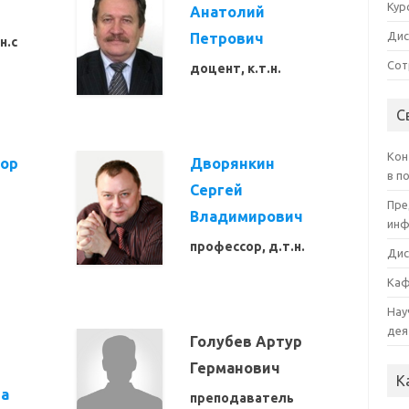
Кур
Анатолий
Дис
Петрович
н.с
Сот
доцент, к.т.н.
С
Кон
тор
Дворянкин
в п
Сергей
Пре
Владимирович
инф
профессор, д.т.н.
Дис
Каф
Нау
дея
Голубев Артур
Германович
К
а
преподаватель