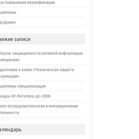
сы повышения квалификации
циплины
рудники
вежие записи
троль защищенности речевой информации
омещениях
дисловие к книге «Техническая защита
ормации»
циплины специализации
едра 43 Летопись до 2006
чно-исследовательская и инновационная
тельность
алендарь