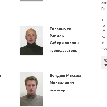
Авг
Пн
3
10
Енгалычев
17
Равиль
24
Сабержанович
31
« С
преподаватель
Ж
и
ь
Бондаш Максим
Михайлович
инженер