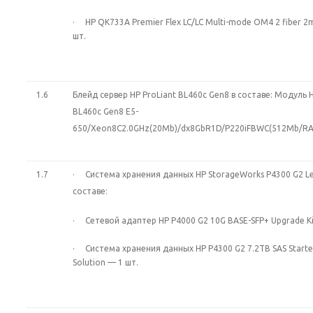
· HP QK733A Premier Flex LC/LC Multi-mode OM4 2 fiber 2m
шт.
1.6
Блейд сервер HP ProLiant BL460c Gen8 в составе: Модуль H
BL460c Gen8 E5-
650/Xeon8C2.0GHz(20Mb)/dx8GbR1D/P220iFBWC(512Mb/RAI
1.7
· Система хранения данных HP StorageWorks P4300 G2 Le
составе:
· Сетевой адаптер HP P4000 G2 10G BASE-SFP+ Upgrade Ki
· Система хранения данных HP P4300 G2 7.2TB SAS Starte
Solution — 1 шт.