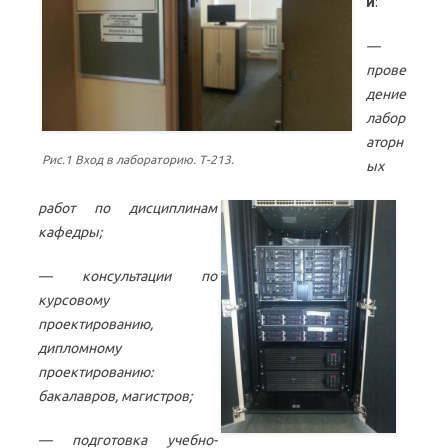
и
:
—
прове
дение
лабор
аторн
Рис.1 Вход в лабораторию. Т-213.
ых
работ по дисциплинам
кафедры;
— консультации по
курсовому
проектированию,
дипломному
проектированию:
бакалавров, магистров;
— подготовка учебно-