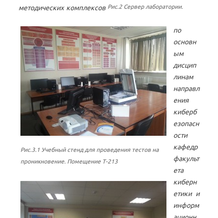
Рис.2 Сервер лаборатории.
методических комплексов
по
основн
ым
дисцип
линам
направл
ения
киберб
езопасн
ости
кафедр
Рис.3.1 Учебный стенд для проведения тестов на
факульт
проникновение. Помещение Т-213
ета
киберн
етики и
информ
ационн