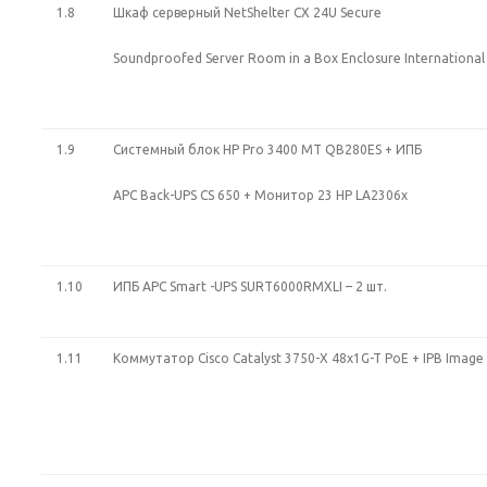
1.8
Шкаф серверный NetShelter CX 24U Secure
Soundproofed Server Room in a Box Enclosure International
1.9
Системный блок HP Pro 3400 MT QB280ES + ИПБ
APC Back-UPS CS 650 + Монитор 23 HP LA2306x
1.10
ИПБ APC Smart -UPS SURT6000RMXLI – 2 шт.
1.11
Коммутатор Cisco Catalyst 3750-X 48x1G-T PoE + IPB Image