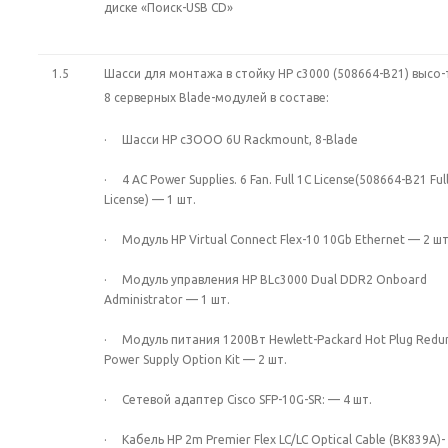
диске «Поиск-USB CD»
1.5
Шасси для монтажа в стойку HP c3000 (508664-B21) высо-
8 серверных Blade-модулей в составе:
· Шасси HP сЗООО 6U Rackmount, 8-Blade
· 4 AC Power Supplies. 6 Fan. Full 1С License(508664-B21 Full
License) — 1 шт.
· Модуль HP Virtual Connect Flex-10 10Gb Ethernet — 2 шт
· Модуль управления HP BLc3000 Dual DDR2 Onboard
Administrator — 1 шт.
· Модуль питания 1200Вт Hewlett-Packard Hot Plug Redu
Power Supply Option Kit — 2 шт.
· Сетевой адаптер Cisco SFP-10G-SR: — 4 шт.
· Кабель HP 2m Premier Flex LC/LC Optical Cable (BK839A)- 