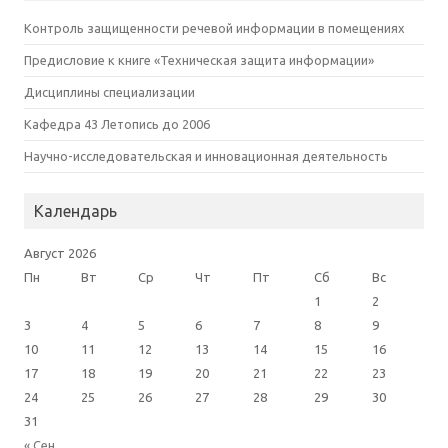
Контроль защищенности речевой информации в помещениях
Предисловие к книге «Техническая защита информации»
Дисциплины специализации
Кафедра 43 Летопись до 2006
Научно-исследовательская и инновационная деятельность
Календарь
Август 2026
Пн
Вт
Ср
Чт
Пт
Сб
Вс
1
2
3
4
5
6
7
8
9
10
11
12
13
14
15
16
17
18
19
20
21
22
23
24
25
26
27
28
29
30
31
« Сен