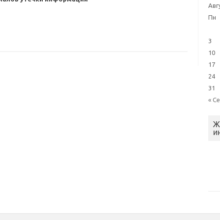
Авг
Пн
3
10
17
24
31
« С
Ж
и
требования по