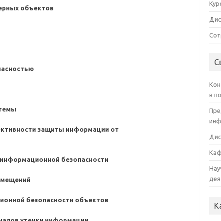
Кур
ерных объектов
Дис
Сот
С
пасностью
Кон
в п
темы
Пре
инф
ективности защиты информации от
Дис
Каф
 информационной безопасности
Нау
дея
омещений
ионной безопасности объектов
К
аналов утечки информации