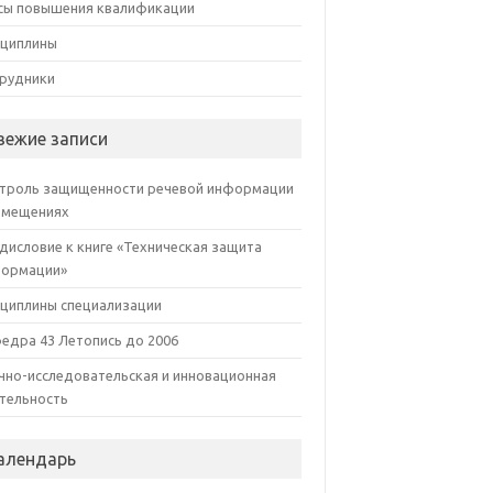
сы повышения квалификации
циплины
рудники
вежие записи
троль защищенности речевой информации
омещениях
дисловие к книге «Техническая защита
ормации»
циплины специализации
едра 43 Летопись до 2006
чно-исследовательская и инновационная
тельность
алендарь