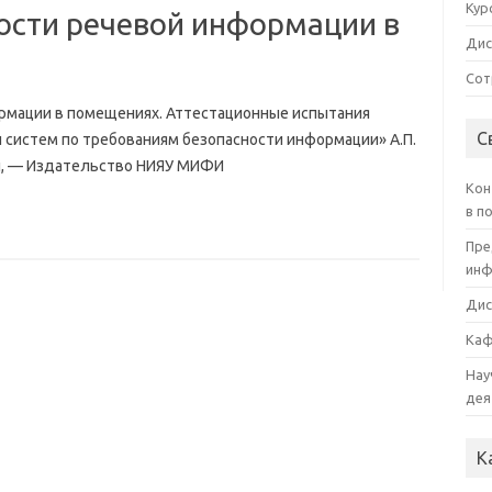
Кур
сти речевой информации в
Дис
Сот
рмации в помещениях. Аттестационные испытания
С
 систем по требованиям безопасности информации» А.П.
хин, — Издательство НИЯУ МИФИ
Кон
в п
Пре
инф
Дис
Каф
Нау
дея
К