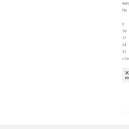
Авг
Пн
3
10
17
24
31
« С
Ж
и