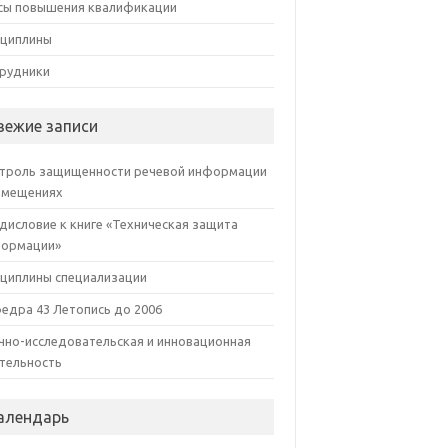
сы повышения квалификации
циплины
рудники
вежие записи
троль защищенности речевой информации
омещениях
дисловие к книге «Техническая защита
ормации»
циплины специализации
едра 43 Летопись до 2006
чно-исследовательская и инновационная
тельность
алендарь